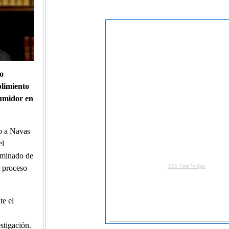
o
limiento
sumidor en
do a Navas
el
ominado de
n proceso
te el
stigación.