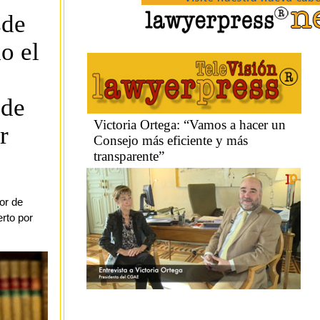
sde
o el
 de
r
or de
rto por