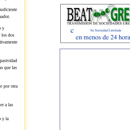
suficiente
nador.
o y
 los dos
itivamente
pasividad
as que las
e por otra
r a las
 y la