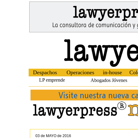
Despachos
Operaciones
in-house
Col
LP emprende
Abogados Jóvenes
03 de MAYO de 2016