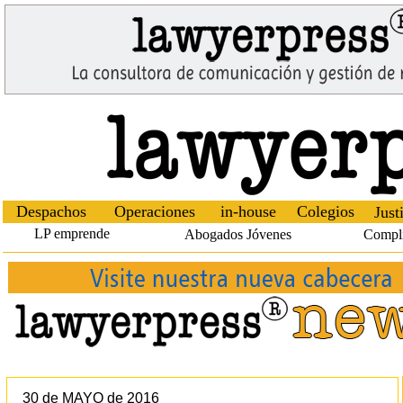
Despachos
Operaciones
in-house
Colegios
Just
LP emprende
Abogados Jóvenes
Compl
30 de MAYO de 2016