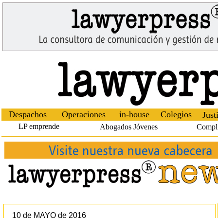
Despachos
Operaciones
in-house
Colegios
Just
LP emprende
Abogados Jóvenes
Compl
10 de MAYO de 2016