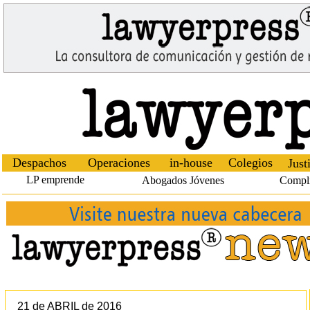
Despachos
Operaciones
in-house
Colegios
Just
LP emprende
Abogados Jóvenes
Compl
21 de ABRIL de 2016