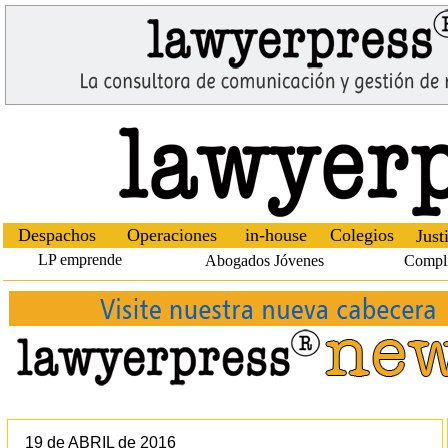
Despachos
Operaciones
in-house
Colegios
Just
LP emprende
Abogados Jóvenes
Compl
19 de ABRIL de 2016