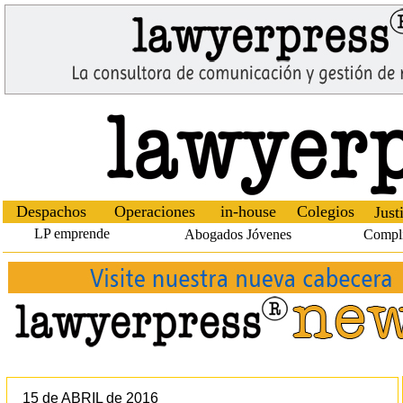
Despachos
Operaciones
in-house
Colegios
Just
LP emprende
Abogados Jóvenes
Compl
15 de ABRIL de 2016