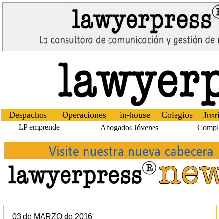
Despachos
Operaciones
in-house
Colegios
Just
LP emprende
Abogados Jóvenes
Compl
03 de MARZO de 2016