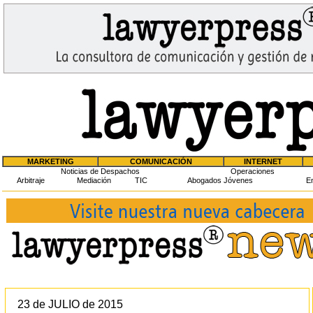
MARKETING
COMUNICACIÓN
INTERNET
Noticias de Despachos
Operaciones
Arbitraje
Mediación
TIC
Abogados Jóvenes
En
23 de JULIO de 2015