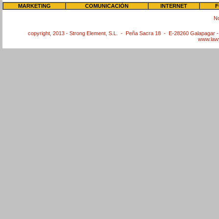
MARKETING
COMUNICACIÓN
INTERNET
F
N
copyright, 2013 - Strong Element, S.L. - Peña Sacra 18 - E-28260 Galapagar 
www.law