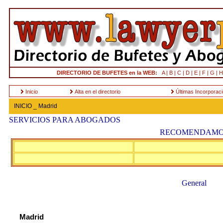
DIRECTORIO DE BUFETES en la WEB:
A |
B |
C |
D |
E |
F |
G |
H
Inicio
Alta en el directorio
Últimas Incorporac
INICIO _ Madrid
SERVICIOS PARA ABOGADOS
RECOMENDAMO
General
Madrid