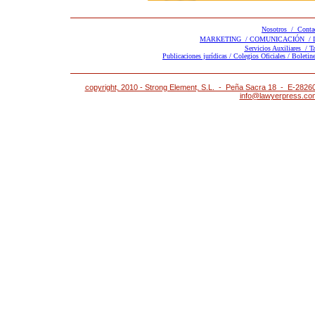
Nosotros /
Conta
MARKETING /
COMUNICACIÓN /
Servicios Auxiliares /
T
Publicaciones jurídicas /
Colegios Oficiales /
Boletine
copyright, 2010 - Strong Element, S.L. - Peña Sacra 18 - E-2826
info@lawyerpress.c