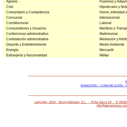
Agrario
Fusiones y Adqui
Civil
Hipotecario y Nota
Comunitario y Competencia
Honor, Intimidad
Concursal
Internacional
Constitucional
Laboral
Consumidores y Usuarios
Marítimo y Transp
Contencioso-administrativo
Matrimonial
Contratación administrativa
Mediación y Arbit
Deporte y Entretenimiento
Medio Ambiente
Energía
Mercantil
Extranjería y Nacionalidad
Militar
N
MARKETING /
COMUNICACIÓN /
copyright, 2014 - Strong Element, S.L. - Peña Sacra 18 - E-2826
info@lawyerpress.c