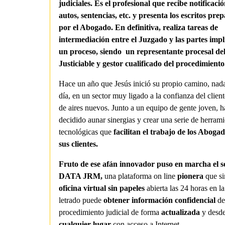
judiciales. Es el profesional que recibe notificaci
autos, sentencias, etc. y presenta los escritos pre
por el Abogado. En definitiva, realiza tareas de
intermediación entre el Juzgado y las partes impl
un proceso, siendo un representante procesal de
Justiciable y gestor cualificado del procedimiento
Hace un año que Jesús inició su propio camino, nada
día, en un sector muy ligado a la confianza del clien
de aires nuevos. Junto a un equipo de gente joven, h
decidido aunar sinergias y crear una serie de herrami
tecnológicas que
facilitan el trabajo de los Abogad
sus clientes.
Fruto de ese afán innovador puso en marcha el s
DATA JRM,
una plataforma on line
pionera
que si
oficina virtual sin papeles
abierta las 24 horas en la
letrado puede
obtener información confidencial
de
procedimiento judicial de forma
actualizada
y desd
cualquier lugar
con acceso a Internet.