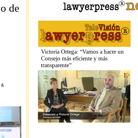
o de
 &