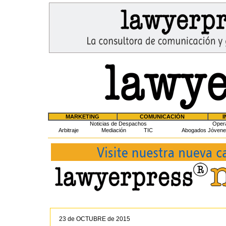
MARKETING
COMUNICACIÓN
I
Noticias de Despachos
Oper
Arbitraje
Mediación
TIC
Abogados Jóvene
23 de OCTUBRE de 2015