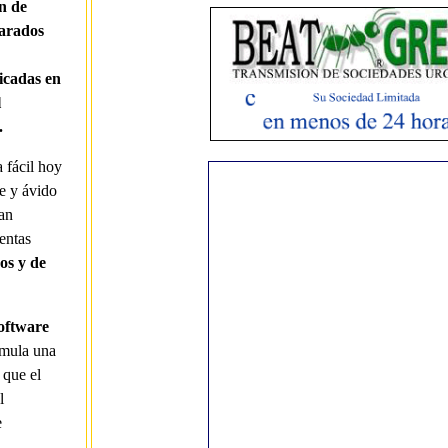
ón de
parados
icadas en
l
.
 fácil hoy
te y ávido
an
entas
os y de
oftware
mula una
 que el
l
e