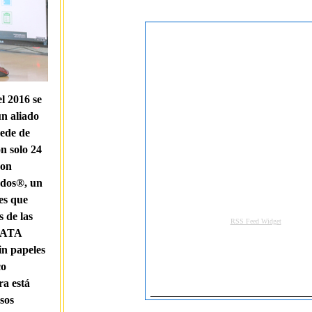
l 2016 se
un aliado
cede de
n solo 24
con
ados®, un
es que
s de las
 DATA
in papeles
co
ra está
sos