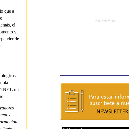
lo que a
 e
demás, el
momento y
epender de
a.
nológicas
ndola
RM NET, un
ho.
uradores
 hemos
formación
cliente