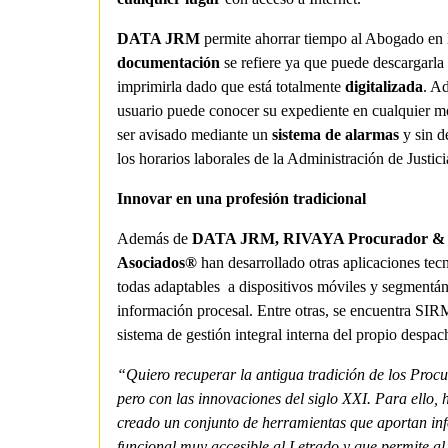
DATA JRM
permite ahorrar tiempo al Abogado en 
documentación
se refiere ya que puede descargarla
imprimirla dado que está totalmente
digitalizada
. A
usuario puede conocer su expediente en cualquier 
ser avisado mediante un
sistema de alarmas
y sin d
los horarios laborales de la Administración de Justici
Innovar en una profesión tradicional
Además de
DATA JRM, RIVAYA Procurador &
Asociados®
han desarrollado otras aplicaciones tec
todas adaptables a dispositivos móviles y segmentá
información procesal. Entre otras, se encuentra SI
sistema de gestión integral interna del propio despac
“Quiero recuperar la antigua tradición de los Proc
pero con las innovaciones del siglo XXI. Para ello,
creado un conjunto de herramientas que aportan in
funcional muy accesible al Letrado y que permite al 