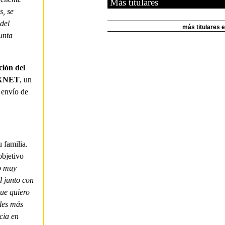
s, se
del
unta
ión del
EXNET
, un
y envío de
 familia.
bjetivo
o muy
d junto con
que quiero
les más
cia en