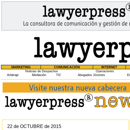
MARKETING
COMUNICACIÓN
INTERNET
Noticias de Despachos
Operaciones
Arbitraje
Mediación
TIC
Abogados Jóvenes
En
22 de OCTUBRE de 2015