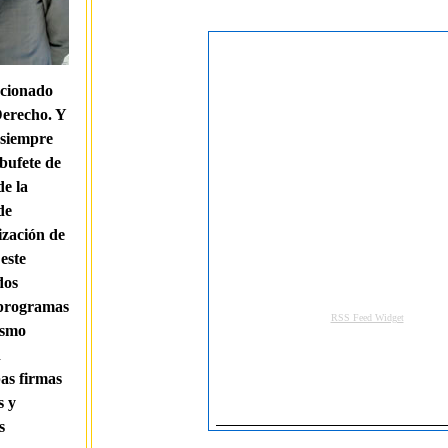
acionado
Derecho. Y
 siempre
bufete de
e la
de
ización de
este
dos
 programas
ismo
n
as firmas
s y
s