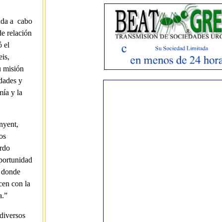
vada a cabo
e relación
 el
is,
u misión
idades y
ía y la
nyent,
os
erdo
portunidad
e donde
cen con la
a.”
diversos