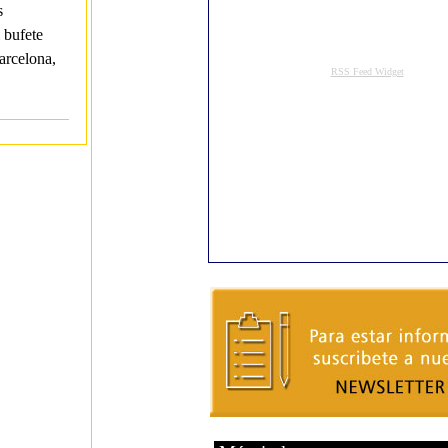
s
 bufete
arcelona,