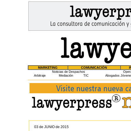
MARKETING
COMUNICACIÓN
I
Noticias de Despachos
Oper
Arbitraje
Mediación
TIC
Abogados Jóvene
03 de JUNIO de 2015