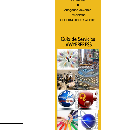
Mediación
TIC
Abogados Jóvenes
Entrevistas
Colaboraciones / Opinión