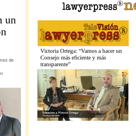
n un
ón
 mes de
en