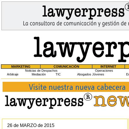
MARKETING
COMUNICACIÓN
INTERNET
Noticias de Despachos
Operaciones
Arbitraje
Mediación
TIC
Abogados Jóvenes
En
26 de MARZO de 2015