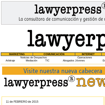
MARKETING
COMUNICACIÓN
INTERNET
Noticias de Despachos
Operaciones
Arbitraje
Mediación
TIC
Abogados Jóvenes
En
11 de FEBRERO de 2015