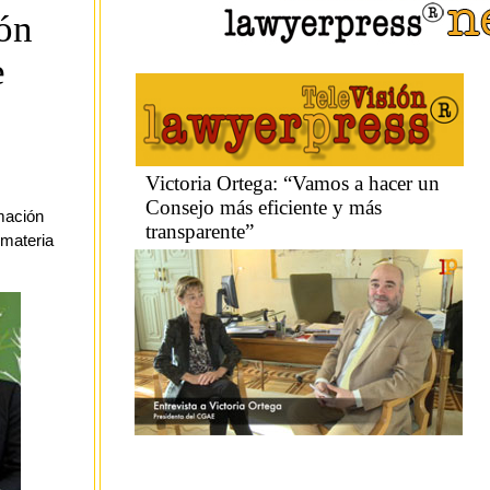
ón
e
mación
 materia