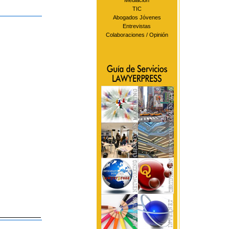
Mediación
TIC
Abogados Jóvenes
Entrevistas
Colaboraciones / Opinión