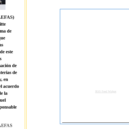
(AEFAS)
tte
ama de
que
as
de este
s
mación de
terias de
y, en
el acuerdo
e la
uel
sponsable
o AEFAS