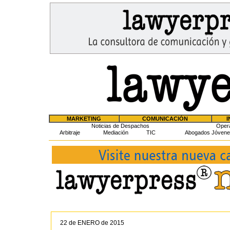
MARKETING
COMUNICACIÓN
I
Noticias de Despachos
Oper
Arbitraje
Mediación
TIC
Abogados Jóvene
22 de ENERO de 2015