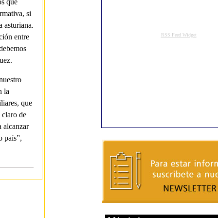
os que
rmativa, si
a asturiana.
ción entre
e debemos
uez.
nuestro
 la
liares, que
 claro de
a alcanzar
 país”,