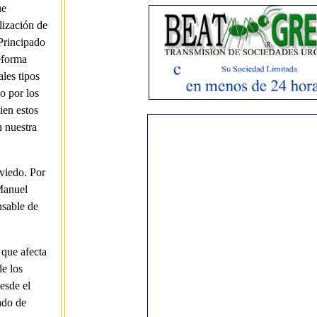
ue
lización de
Principado
eforma
ales tipos
o por los
ien estos
 nuestra
viedo. Por
 Manuel
nsable de
 que afecta
de los
esde el
ado de