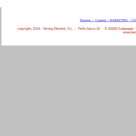
Nosotros /
Contacto /
MARKETING /
CO
copyright, 2014 - Strong Element, S.L. - Peña Sacra 18 - E-28260 Galapagar 
www.law