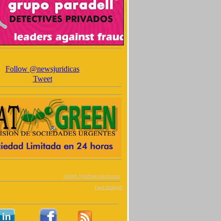
Follow @newsjuridicas
Tweet
widget @
surfing-waves.com
Feed Widgettt