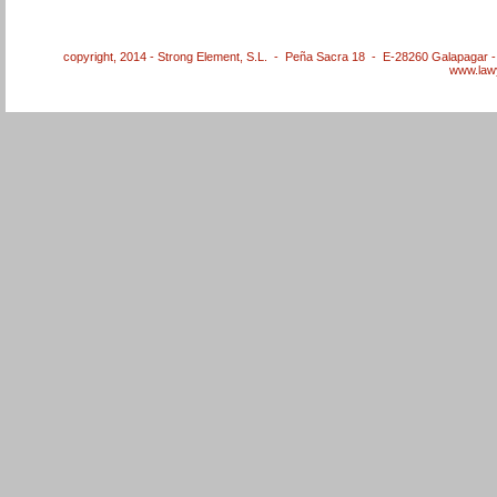
copyright, 2014 - Strong Element, S.L. - Peña Sacra 18 - E-28260 Galapagar 
www.law