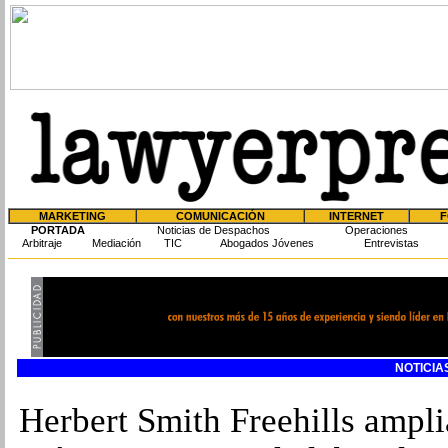
MARKETING
COMUNICACIÓN
INTERNET
F
PORTADA
Noticias de Despachos
Operaciones
Arbitraje
Mediación
TIC
Abogados Jóvenes
Entrevistas
NOTICIAS
Herbert Smith Freehills ampli