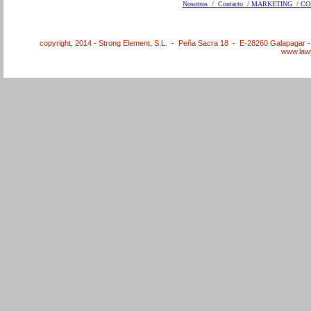
Nosotros /
Contacto /
MARKETING /
CO
copyright, 2014 - Strong Element, S.L. - Peña Sacra 18 - E-28260 Galapagar 
www.law