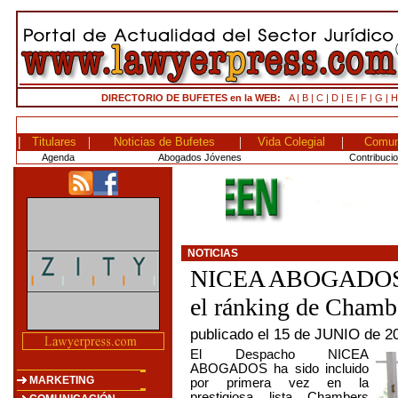
DIRECTORIO DE BUFETES en la WEB:
A |
B |
C |
D |
E |
F |
G |
H
|
|
|
|
Titulares
Noticias de Bufetes
Vida Colegial
Comun
Agenda
Abogados Jóvenes
Contribuci
NOTICIAS
NICEA ABOGADOS ap
el ránking de Cham
publicado el 15 de JUNIO de 2
El Despacho NICEA
ABOGADOS ha sido incluido
MARKETING
por primera vez en la
prestigiosa lista Chambers