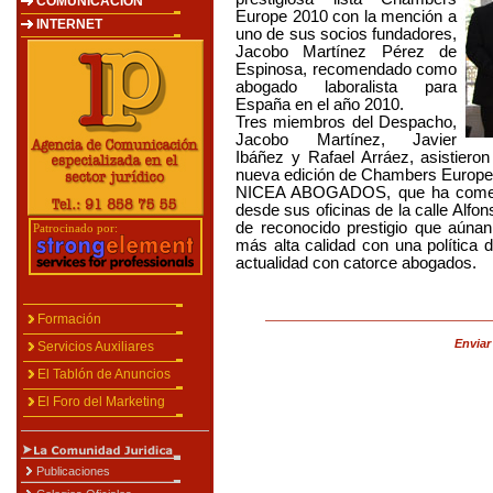
COMUNICACIÓN
Europe 2010 con la mención a
INTERNET
uno de sus socios fundadores,
Jacobo Martínez Pérez de
Espinosa, recomendado como
abogado laboralista para
España en el año 2010.
Tres miembros del Despacho,
Jacobo Martínez, Javier
Ibáñez y Rafael Arráez, asistiero
nueva edición de Chambers Europe 
NICEA ABOGADOS, que ha comenz
desde sus oficinas de la calle Alfon
de reconocido prestigio que aúnan
Patrocinado por:
más alta calidad con una política d
actualidad con catorce abogados.
Formación
Enviar
Servicios Auxiliares
El Tablón de Anuncios
El Foro del Marketing
Publicaciones