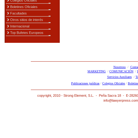
Colegios Oficiales
Boletines Oficiales
Facultades
Otros sitios de interés
Internacional
Top Bufetes Europeos
Nosotross
/
Conta
MARKETING
/
COMUNICACIÓN
/
Servicios Auxiliares
/
T
Publicaciones jurídicas
/
Colegios Oficiales
/
Boletine
copyright, 2010 - Strong Element, S.L. - Peña Sacra 18 - E-2826
info@lawyerpress.com